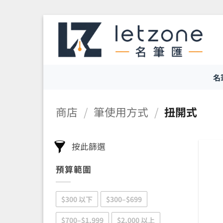
Skip
to
content
名
商店
/
筆使用方式
/
扭開式
按此篩選
預算範圍
$300 以下
$300–$699
$700–$1,999
$2,000 以上