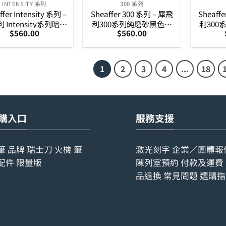
INTENSITY 系列
300 系列
ffer Intensity 系列 –
Sheaffer 300 系列 – 犀飛
Sheaff
 Intensity系列暗紋
利300系列純磨砂黑色原
利300
$
560.00
$
560.00
藍色銀夾原子筆
子筆連A5記事本套庄
筆 
(E2924351)
(G2934351-5)
1
2
3
4
...
18
購入口
服務支援
筆
品牌
瑞士刀
火機
筆
激光刻字
企業／團體報
配件
限量版
陳列室預約
付款及運費
品退換
常見問題
選購指