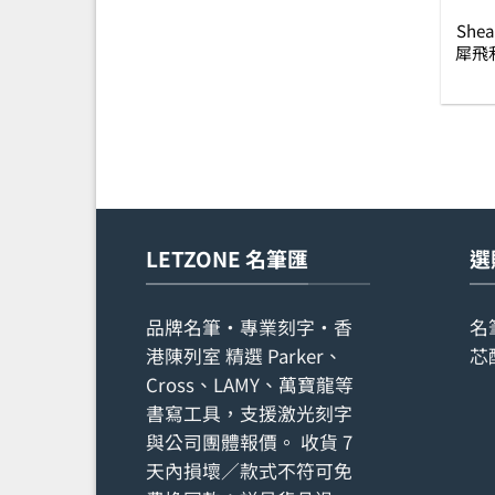
Shea
犀飛利
LETZONE 名筆匯
選
品牌名筆・專業刻字・香
名
港陳列室 精選 Parker、
芯
Cross、LAMY、萬寶龍等
書寫工具，支援激光刻字
與公司團體報價。 收貨 7
天內損壞／款式不符可免