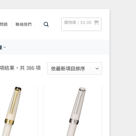
購物車 /
$
0.00
問題
聯絡我們
援
依
 項結果，共 386 項
最
新
項
目
排
序