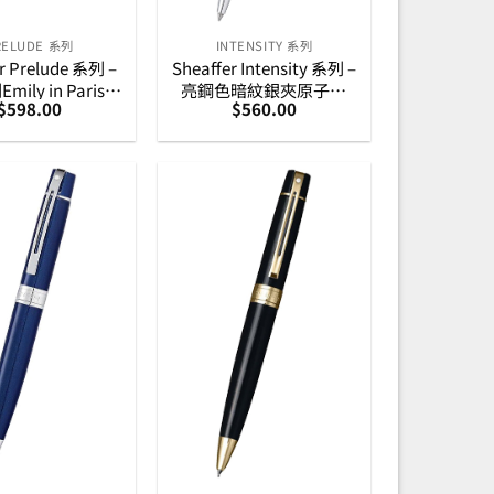
RELUDE 系列
INTENSITY 系列
r Prelude 系列 –
Sheaffer Intensity 系列 –
mily in Paris特
亮鋼色暗紋銀夾原子筆
$
598.00
$
560.00
rovski水晶筆頂
(E2924151)
(E2981051)