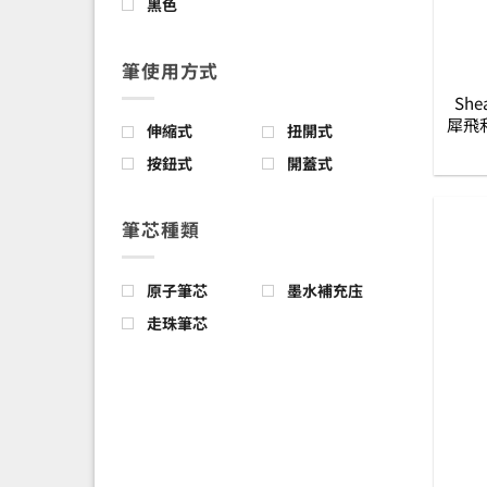
黑色
筆使用方式
She
犀飛利
伸縮式
扭開式
夾原
按鈕式
開蓋式
筆芯種類
原子筆芯
墨水補充庒
走珠筆芯