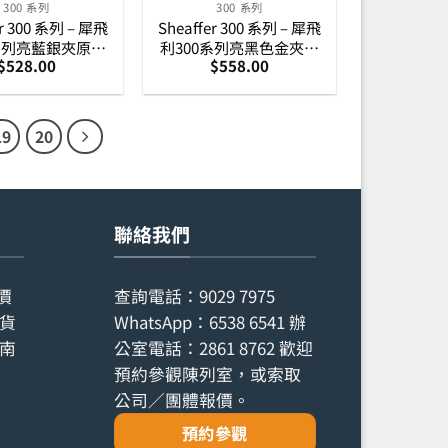
300 系列
300 系列
er 300 系列 – 犀飛
Sheaffer 300 系列 – 犀飛
系列亮藍銀夾原子
利300系列亮黑色金夾原
$
528.00
$
558.00
(E2934151)
子筆 (E2932551)
19
20
聯絡我們
價
查詢電話：
9029 7975
貨
WhatsApp：
6538 6541
辦
南
公室電話：
2861 8762
歡迎
預約參觀陳列室，或索取
公司／團體報價。
預約參觀