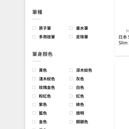
筆種
原子筆
墨水筆
P
日本 S
多用途筆
走珠筆
Sli
筆身顏色
黃色
深木紋色
淺木紋色
灰色
玫瑰金色
白色
粉紅色
紅色
紫色
綠色
藍色
透明
金色
鋼銀色