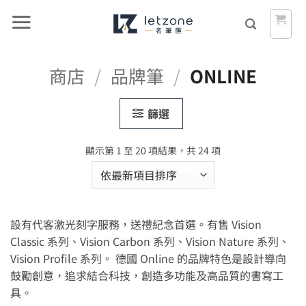
Skip
to
content
商店
/
品牌筆
/
ONLINE
篩選
依
顯示第 1 至 20 項結果，共 24 項
最
新
項
目
設有代客激光刻字服務，送禮紀念首選。有售 Vision
排
序
Classic 系列、Vision Carbon 系列、Vision Nature 系列、
Vision Profile 系列。 德國 Online 的品牌特色是設計導向
鼓勵創意，追求結合科技，創造多功能及高品質的書寫工
具。