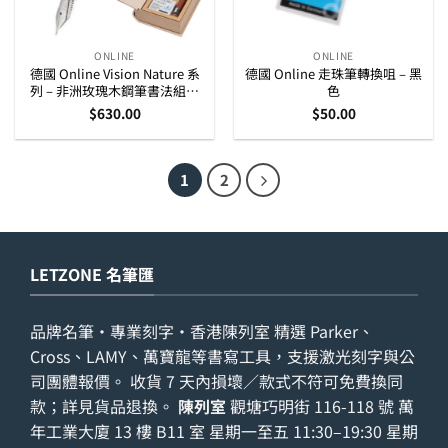
ONLINE
ONLINE
德國 Online Vision Nature 系
德國 Online 走珠筆轉換咀 – 黑
列 – 非洲玫瑰木鋼筆書法組合
色
(36785)
$
630.00
$
50.00
1
2
LETZONE 名筆匯
品牌名筆・專業刻字・香港陳列室 精選 Parker、
Cross、LAMY、萬寶龍等書寫工具，支援激光刻字與公
司團體報價。 收貨 7 天內損壞／款式不符可免費換同
款；詳見
貨品退換
。
陳列室
觀塘巧明街 116-118 號 萬
年工業大廈 13 樓 B11 室 星期一至五 11:30–19:30 星期