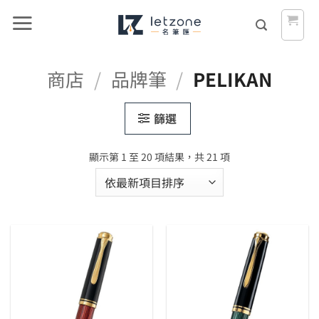
Skip
to
content
商店
/
品牌筆
/
PELIKAN
篩選
依
顯示第 1 至 20 項結果，共 21 項
最
新
項
目
排
序