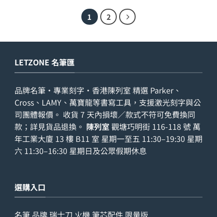
1
2
LETZONE 名筆匯
品牌名筆・專業刻字・香港陳列室 精選 Parker、
Cross、LAMY、萬寶龍等書寫工具，支援激光刻字與公
司團體報價。 收貨 7 天內損壞／款式不符可免費換同
款；詳見
貨品退換
。
陳列室
觀塘巧明街 116-118 號 萬
年工業大廈 13 樓 B11 室 星期一至五 11:30–19:30 星期
六 11:30–16:30 星期日及公眾假期休息
選購入口
名筆
品牌
瑞士刀
火機
筆芯配件
限量版