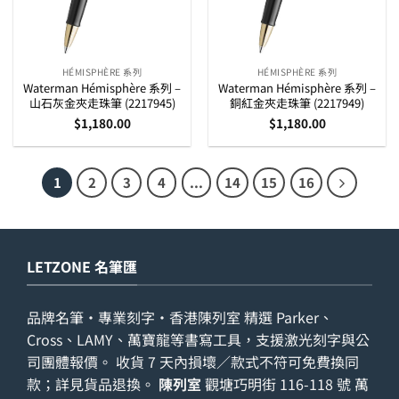
HÉMISPHÈRE 系列
HÉMISPHÈRE 系列
Waterman Hémisphère 系列 –
Waterman Hémisphère 系列 –
山石灰金夾走珠筆 (2217945)
銅紅金夾走珠筆 (2217949)
$
1,180.00
$
1,180.00
1
2
3
4
...
14
15
16
LETZONE 名筆匯
品牌名筆・專業刻字・香港陳列室 精選 Parker、
Cross、LAMY、萬寶龍等書寫工具，支援激光刻字與公
司團體報價。 收貨 7 天內損壞／款式不符可免費換同
款；詳見
貨品退換
。
陳列室
觀塘巧明街 116-118 號 萬