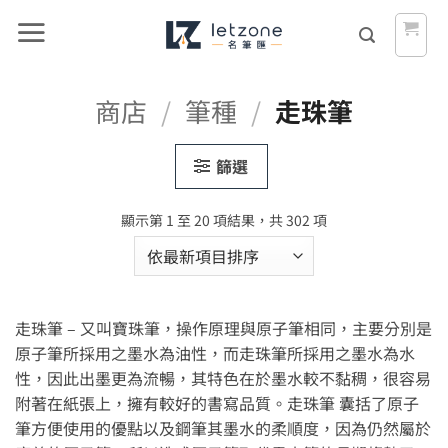
Skip
to
content
商店
/
筆種
/
走珠筆
篩選
依
顯示第 1 至 20 項結果，共 302 項
最
新
項
目
走珠筆 – 又叫寶珠筆，操作原理與原子筆相同，主要分別是
排
序
原子筆所採用之墨水為油性，而走珠筆所採用之墨水為水
性，因此出墨更為流暢，其特色在於墨水較不黏稠，很容易
附著在紙張上，擁有較好的書寫品質。走珠筆 囊括了原子
筆方便使用的優點以及鋼筆其墨水的柔順度，因為仍然屬於