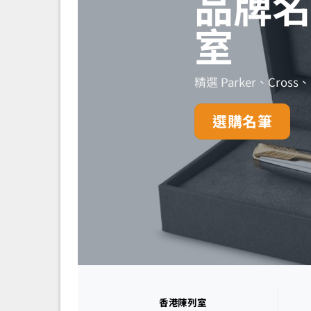
品牌名
室
精選 Parker、C
選購名筆
香港陳列室