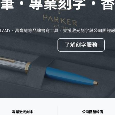
筆・專業刻字・香
ross、LAMY、萬寶龍等品牌書寫工具，支援激光刻字與公司團體
了解刻字服務
專業激光刻字
公司團體報價