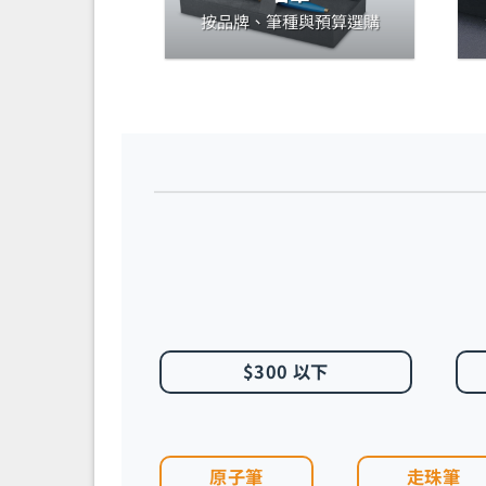
按品牌、筆種與預算選購
$300 以下
原子筆
走珠筆