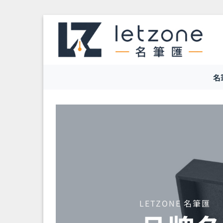
Skip
to
content
名
LETZONE 名筆匯