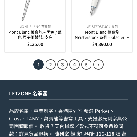
MONT BLANC 萬寶龍
MEISTERSTÜCK 系列
Mont Blanc 萬寶龍 – 黑色 / 藍
Mont Blanc 萬寶龍
色 原子筆替芯2支庄
Meisterstück 系列 – Glacier 白
色冰藍夾 14K 金筆咀墨水筆
$
135.00
$
4,860.00
(129399)
1
2
3
4
5
LETZONE 名筆匯
品牌名筆・專業刻字・香港陳列室 精選 Parker、
Cross、LAMY、萬寶龍等書寫工具，支援激光刻字與公
司團體報價。 收貨 7 天內損壞／款式不符可免費換同
款；詳見
貨品退換
。
陳列室
觀塘巧明街 116-118 號 萬