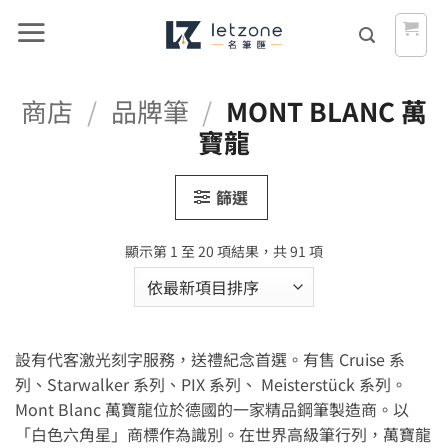
Skip
to
content
商店
/
品牌筆
/
MONT BLANC 萬
寶龍
篩選
依
顯示第 1 至 20 項結果，共 91 項
最
新
項
目
設有代客激光刻字服務，送禮紀念首選。有售 Cruise 系
排
序
列、Starwalker 系列、PIX 系列、 Meisterstück 系列。
Mont Blanc 萬寶龍位於德國的一家精品鋼筆製造商。以
「白色六角星」商標作為識別。在世界高級筆行列，萬寶龍