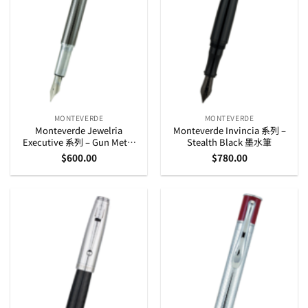
MONTEVERDE
MONTEVERDE
Monteverde Jewelria
Monteverde Invincia 系列 –
Executive 系列 – Gun Metal
Stealth Black 墨水筆
Barley 墨水筆
$
600.00
$
780.00