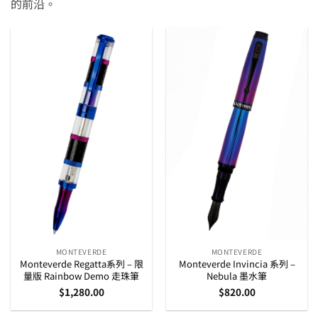
的前沿。
MONTEVERDE
MONTEVERDE
Monteverde Regatta系列 – 限
Monteverde Invincia 系列 –
量版 Rainbow Demo 走珠筆
Nebula 墨水筆
$
1,280.00
$
820.00