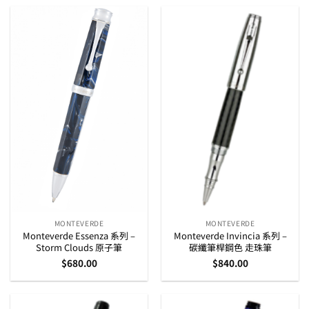
MONTEVERDE
MONTEVERDE
Monteverde Essenza 系列 –
Monteverde Invincia 系列 –
Storm Clouds 原子筆
碳纖筆桿鋼色 走珠筆
$
680.00
$
840.00