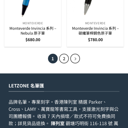
MONTEVERDE
MONTEVERDE
Monteverde Invincia 系列 –
Monteverde Invincia 系列 –
Nebula 原子筆
碳纖筆桿鋼色原子筆
$
680.00
$
780.00
1
2
LETZONE 名筆匯
品牌名筆・專業刻字・香港陳列室 精選 Parker、
Cross、LAMY、萬寶龍等書寫工具，支援激光刻字與公
司團體報價。 收貨 7 天內損壞／款式不符可免費換同
款；詳見
貨品退換
。
陳列室
觀塘巧明街 116-118 號 萬