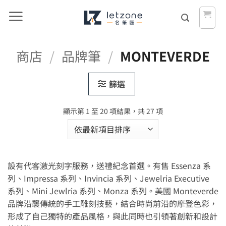
Skip
to
content
商店
/
品牌筆
/
MONTEVERDE
篩選
依
顯示第 1 至 20 項結果，共 27 項
最
新
項
目
設有代客激光刻字服務，送禮紀念首選。有售 Essenza 系
排
序
列、Impressa 系列、Invincia 系列、Jewelria Executive
系列、Mini Jewlria 系列、Monza 系列。美國 Monteverde
品牌沿襲傳統的手工雕刻技藝，結合時尚前沿的摩登色彩，
形成了自己獨特的產品風格，與此同時也引領著創新和設計