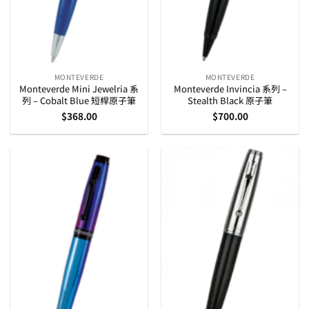
MONTEVERDE
MONTEVERDE
Monteverde Mini Jewelria 系
Monteverde Invincia 系列 –
列 – Cobalt Blue 短桿原子筆
Stealth Black 原子筆
$
368.00
$
700.00