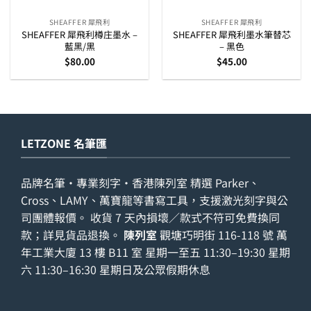
SHEAFFER 犀飛利
SHEAFFER 犀飛利
SHEAFFER 犀飛利樽庄墨水 –
SHEAFFER 犀飛利墨水筆替芯
藍黑/黑
– 黑色
$
80.00
$
45.00
LETZONE 名筆匯
品牌名筆・專業刻字・香港陳列室 精選 Parker、
Cross、LAMY、萬寶龍等書寫工具，支援激光刻字與公
司團體報價。 收貨 7 天內損壞／款式不符可免費換同
款；詳見
貨品退換
。
陳列室
觀塘巧明街 116-118 號 萬
年工業大廈 13 樓 B11 室 星期一至五 11:30–19:30 星期
六 11:30–16:30 星期日及公眾假期休息