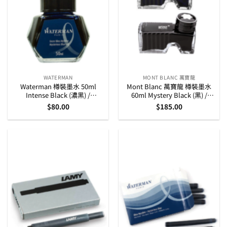
WATERMAN
MONT BLANC 萬寶龍
Waterman 樽裝墨水 50ml
Mont Blanc 萬寶龍 樽裝墨水
Intense Black (濃黑) /
60ml Mystery Black (黑) /
Mysterious Blue (神秘藍)
Royal Blue (藍)
$
80.00
$
185.00