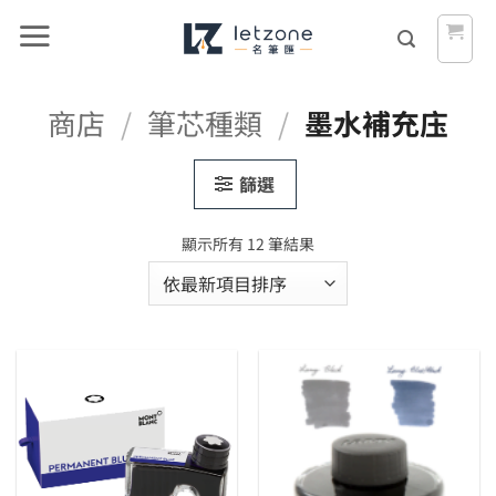
Skip
to
content
商店
/
筆芯種類
/
墨水補充庒
篩選
依
顯示所有 12 筆結果
最
新
項
目
排
序