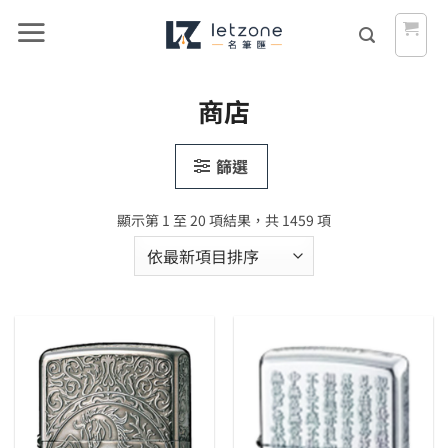
Skip
to
content
商店
篩選
依
顯示第 1 至 20 項結果，共 1459 項
最
新
項
目
排
序