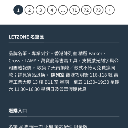
1
2
3
4
...
71
72
73
LETZONE 名筆匯
品牌名筆・專業刻字・香港陳列室 精選 Parker、
Cross、LAMY、萬寶龍等書寫工具，支援激光刻字與公
司團體報價。 收貨 7 天內損壞／款式不符可免費換同
款；詳見
貨品退換
。
陳列室
觀塘巧明街 116-118 號 萬
年工業大廈 13 樓 B11 室 星期一至五 11:30–19:30 星期
六 11:30–16:30 星期日及公眾假期休息
選購入口
名筆
品牌
瑞士刀
火機
筆芯配件
限量版