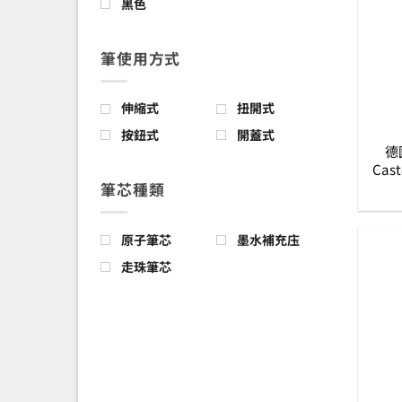
黑色
筆使用方式
伸縮式
扭開式
按鈕式
開蓋式
德國
Cast
鉑
筆芯種類
原子筆芯
墨水補充庒
走珠筆芯