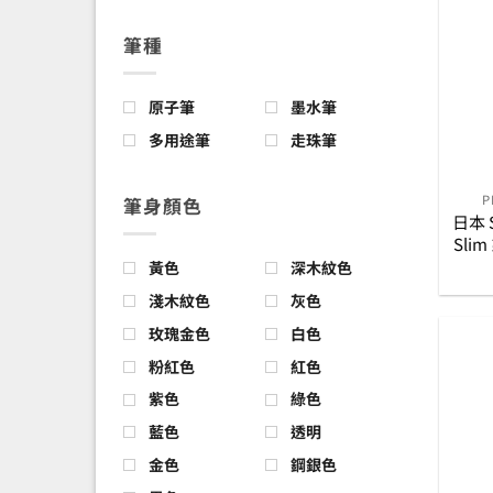
筆種
原子筆
墨水筆
多用途筆
走珠筆
P
筆身顏色
日本 S
Sli
黃色
深木紋色
淺木紋色
灰色
玫瑰金色
白色
粉紅色
紅色
紫色
綠色
藍色
透明
金色
鋼銀色