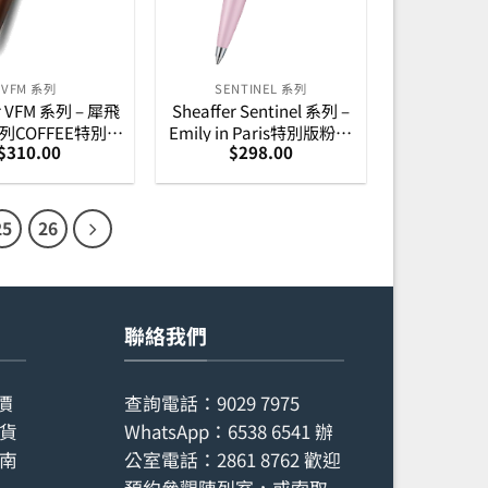
VFM 系列
SENTINEL 系列
er VFM 系列 – 犀飛
Sheaffer Sentinel 系列 –
列COFFEE特別版
Emily in Paris特別版粉紅
$
310.00
$
298.00
(E2942851)
色原子筆 (E232151)
25
26
聯絡我們
價
查詢電話：
9029 7975
貨
WhatsApp：
6538 6541
辦
南
公室電話：
2861 8762
歡迎
預約參觀陳列室，或索取