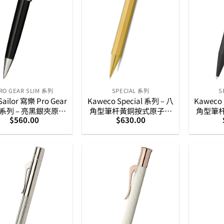
RO GEAR SLIM 系列
SPECIAL 系列
S
ailor 寫樂 Pro Gear
Kaweco Special 系列 – 八
Kaweco 
m 系列 – 亮黑銀夾原子
角型筆杆黃銅按式原子筆
角型筆
$
560.00
$
630.00
筆 (16-0707-220)
(10001395)
(