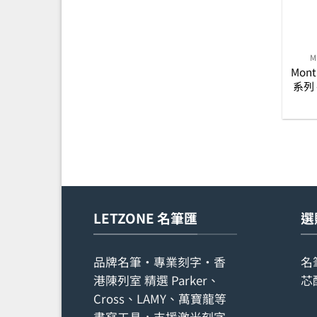
M
Mont 
系列
筆 
LETZONE 名筆匯
選
品牌名筆・專業刻字・香
名
港陳列室 精選 Parker、
芯
Cross、LAMY、萬寶龍等
書寫工具，支援激光刻字