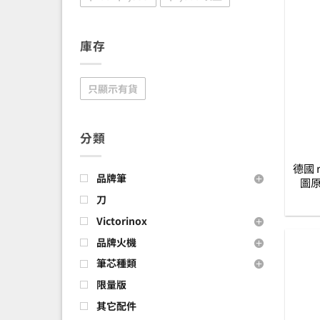
庫存
只顯示有貨
分類
德國 r
品牌筆
圖原
刀
Victorinox
品牌火機
筆芯種類
限量版
其它配件