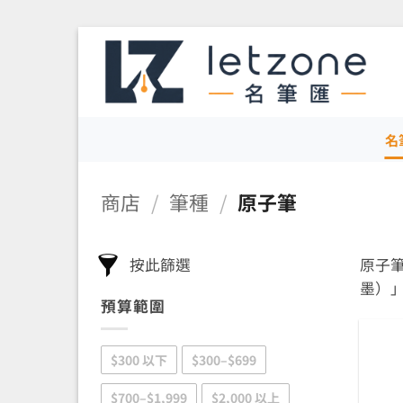
Skip
to
content
名
商店
/
筆種
/
原子筆
按此篩選
原子
墨）
預算範圍
$300 以下
$300–$699
$700–$1,999
$2,000 以上