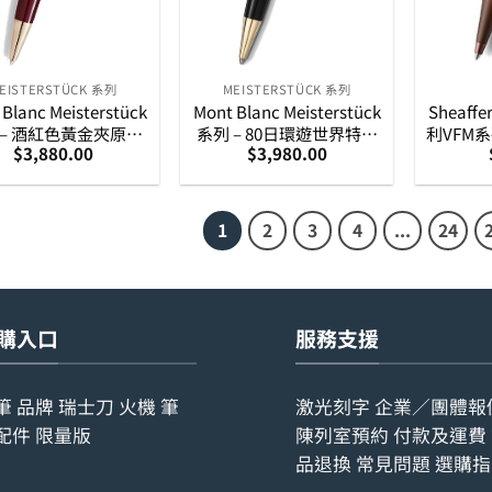
EISTERSTÜCK 系列
MEISTERSTÜCK 系列
Blanc Meisterstück
Mont Blanc Meisterstück
Sheaff
 – 酒紅色黃金夾原子
系列 – 80日環遊世界特別
利VFM系
$
3,880.00
$
3,980.00
(164型) (133008)
版原子筆 (164)
原子筆 
1
2
3
4
...
24
購入口
服務支援
筆
品牌
瑞士刀
火機
筆
激光刻字
企業／團體報
配件
限量版
陳列室預約
付款及運費
品退換
常見問題
選購指