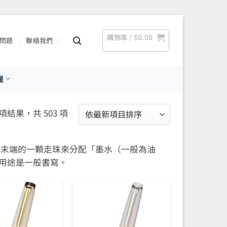
購物車 /
$
0.00
問題
聯絡我們
援
依
 項結果，共 503 項
最
新
桿末端的一顆走珠來分配「墨水（一般為油
項
用途是一般書寫。
目
排
序