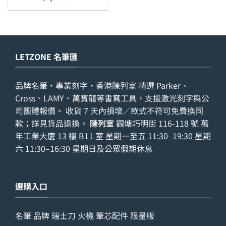
LETZONE 名筆匯
品牌名筆・專業刻字・香港陳列室 精選 Parker、
Cross、LAMY、萬寶龍等書寫工具，支援激光刻字與公
司團體報價。 收貨 7 天內損壞／款式不符可免費換同
款；詳見
貨品退換
。
陳列室
觀塘巧明街 116-118 號 萬
年工業大廈 13 樓 B11 室 星期一至五 11:30–19:30 星期
六 11:30–16:30 星期日及公眾假期休息
選購入口
名筆
品牌
瑞士刀
火機
筆芯配件
限量版