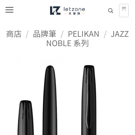
Skip
to
content
商店
/
品牌筆
/
PELIKAN
/
JAZZ
NOBLE 系列