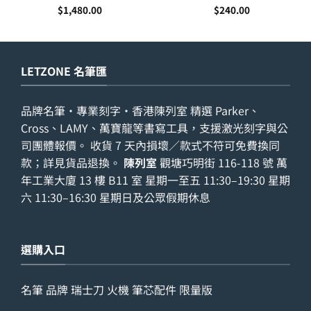
(1931555)
$
1,480.00
$
240.00
LETZONE 名筆匯
品牌名筆・專業刻字・香港陳列室 精選 Parker、
Cross、LAMY、萬寶龍等書寫工具，支援激光刻字與公
司團體報價。 收貨 7 天內損壞／款式不符可免費換同
款；詳見
貨品退換
。
陳列室
觀塘巧明街 116-118 號 萬
年工業大廈 13 樓 B11 室 星期一至五 11:30–19:30 星期
六 11:30–16:30 星期日及公眾假期休息
選購入口
名筆
品牌
瑞士刀
火機
筆芯配件
限量版