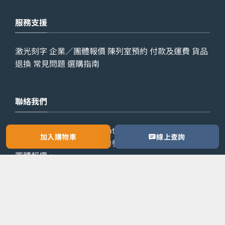
服務支援
激光刻字
企業／團體報價
陳列室預約
付款及運費
貨品
退換
常見問題
選購指南
聯絡我們
查詢電話：
9029 7975
WhatsApp：
6538 6541
辦公室
加入購物車
線上查詢
電話：
2861 8762
歡迎預約參觀陳列室，或索取公司／
團體報價。
預約參觀
索取報價