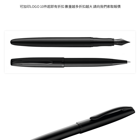
可加印LOGO 10件起即有折扣 數量越多折扣越大 請向我們索取報價