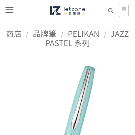
Skip
to
content
商店
/
品牌筆
/
PELIKAN
/
JAZZ
PASTEL 系列