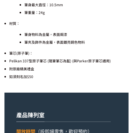
筆身最大直徑：10.5mm
筆重量：24g
材質：
筆身物料為金屬，表面焗漆
筆夾及飾件為金屬，表面鍍亮鋼色物料
筆芯(原子筆)：
Pelikan 337型原子筆芯 (隨筆筆芯為藍) (與Parker原子筆芯通用)
附原廠精美禮盒
如須刻名加$50
產品陳列室
開放時間
（設即場零售，歡迎預約）