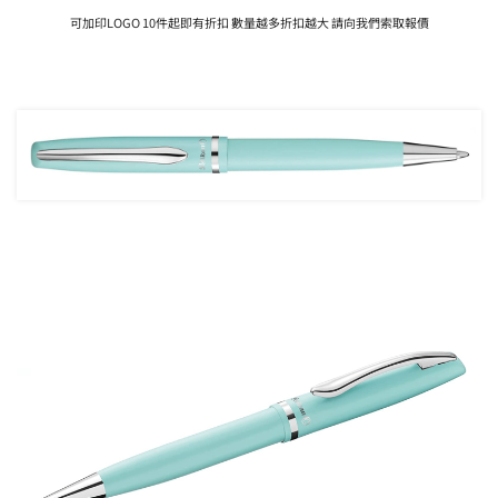
可加印LOGO 10件起即有折扣 數量越多折扣越大 請向我們索取報價