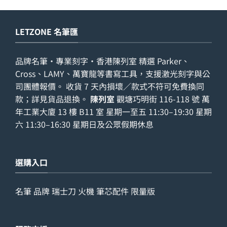
LETZONE 名筆匯
品牌名筆・專業刻字・香港陳列室 精選 Parker、
Cross、LAMY、萬寶龍等書寫工具，支援激光刻字與公
司團體報價。 收貨 7 天內損壞／款式不符可免費換同
款；詳見
貨品退換
。
陳列室
觀塘巧明街 116-118 號 萬
年工業大廈 13 樓 B11 室 星期一至五 11:30–19:30 星期
六 11:30–16:30 星期日及公眾假期休息
選購入口
名筆
品牌
瑞士刀
火機
筆芯配件
限量版