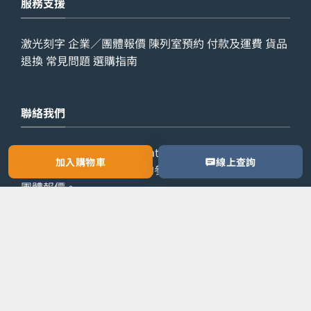
服務支援
激光刻字
企業／團體報價
陳列室預約
付款及運費
貨品
退換
常見問題
選購指南
聯絡我們
查詢電話：
9029 7975
WhatsApp：
6538 6541
辦公室
加入購物車
線上查詢
電話：
2861 8762
歡迎預約參觀陳列室，或索取公司／
團體報價。
預約參觀
索取報價