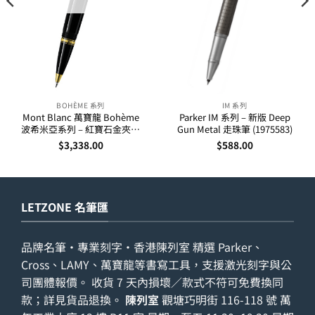
BOHÈME 系列
IM 系列
Mont Blanc 萬寶龍 Bohème
Parker IM 系列 – 新版 Deep
波希米亞系列 – 紅寶石金夾走
Gun Metal 走珠筆 (1975583)
珠筆 25300
$
3,338.00
$
588.00
LETZONE 名筆匯
品牌名筆・專業刻字・香港陳列室 精選 Parker、
Cross、LAMY、萬寶龍等書寫工具，支援激光刻字與公
司團體報價。 收貨 7 天內損壞／款式不符可免費換同
款；詳見
貨品退換
。
陳列室
觀塘巧明街 116-118 號 萬