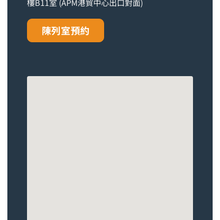
樓B11室 (APM港貿中心出口對面)
陳列室預約