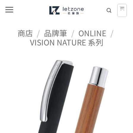
Skip
to
content
商店
/
品牌筆
/
ONLINE
/
VISION NATURE 系列