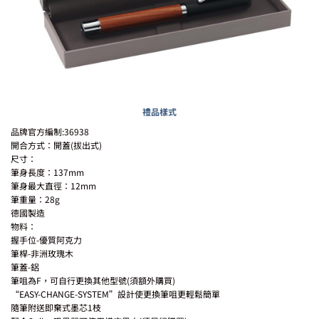
禮品樣式
品牌官方編制:36938
開合方式：開蓋(拔出式)
尺寸：
筆身長度：137mm
筆身最大直徑：12mm
筆重量：28g
德國製造
物料：
握手位-優質阿克力
筆桿-非洲玫瑰木
筆蓋-鋁
筆咀為F，可自行更換其他型號(須額外購買)
“EASY-CHANGE-SYSTEM”設計使更換筆咀更輕鬆簡單
隨筆附送即棄式墨芯1枝