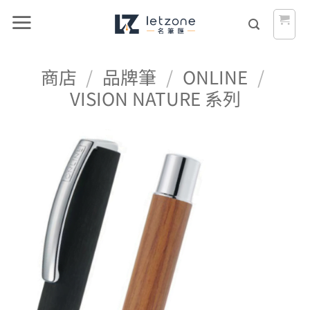
Skip
to
content
商店
/
品牌筆
/
ONLINE
/
VISION NATURE 系列