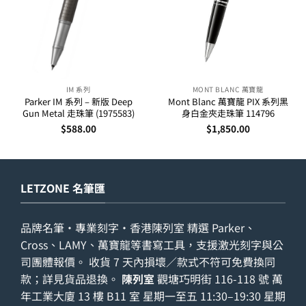
IM 系列
MONT BLANC 萬寶龍
Parker IM 系列 – 新版 Deep
Mont Blanc 萬寶龍 PIX 系列黑
Gun Metal 走珠筆 (1975583)
身白金夾走珠筆 114796
$
588.00
$
1,850.00
LETZONE 名筆匯
品牌名筆・專業刻字・香港陳列室 精選 Parker、
Cross、LAMY、萬寶龍等書寫工具，支援激光刻字與公
司團體報價。 收貨 7 天內損壞／款式不符可免費換同
款；詳見
貨品退換
。
陳列室
觀塘巧明街 116-118 號 萬
年工業大廈 13 樓 B11 室 星期一至五 11:30–19:30 星期