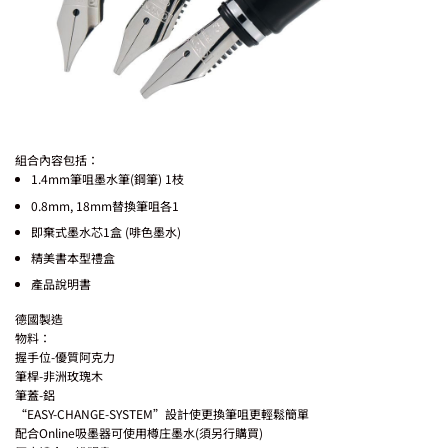
組合內容包括：
1.4mm筆咀墨水筆(鋼筆) 1枝
0.8mm, 18mm替換筆咀各1
即棄式墨水芯1盒 (啡色墨水)
精美書本型禮盒
產品說明書
德國製造
物料：
握手位-優質阿克力
筆桿-非洲玫瑰木
筆蓋-鋁
“EASY-CHANGE-SYSTEM”設計使更換筆咀更輕鬆簡單
配合Online吸墨器可使用樽庄墨水(須另行購買)