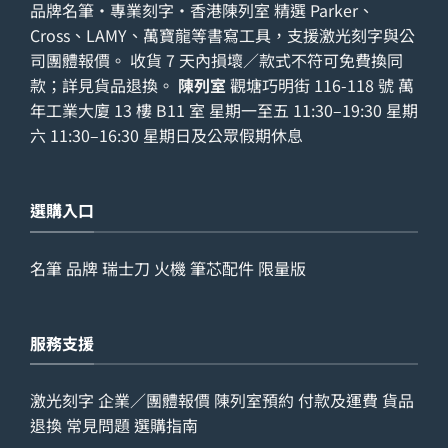
品牌名筆・專業刻字・香港陳列室 精選 Parker、
Cross、LAMY、萬寶龍等書寫工具，支援激光刻字與公
司團體報價。 收貨 7 天內損壞／款式不符可免費換同
款；詳見
貨品退換
。
陳列室
觀塘巧明街 116-118 號 萬
年工業大廈 13 樓 B11 室 星期一至五 11:30–19:30 星期
六 11:30–16:30 星期日及公眾假期休息
選購入口
名筆
品牌
瑞士刀
火機
筆芯配件
限量版
服務支援
激光刻字
企業／團體報價
陳列室預約
付款及運費
貨品
退換
常見問題
選購指南