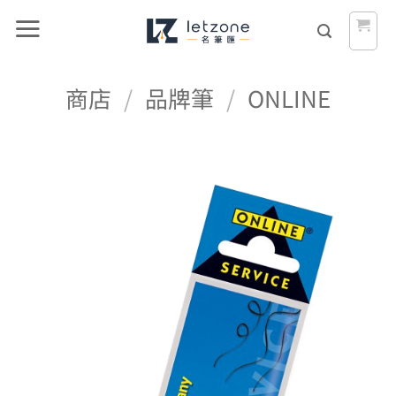
Skip
to
content
商店
/
品牌筆
/
ONLINE