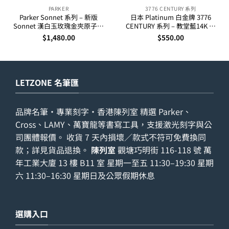
PARKER
3776 CENTURY 系列
Parker Sonnet 系列 – 新版
日本 Platinum 白金牌 3776
Sonnet 漢白玉玫瑰金夾原子筆
CENTURY 系列 – 教堂藍14K 金
(1931555)
夾原子筆
$
1,480.00
$
550.00
LETZONE 名筆匯
品牌名筆・專業刻字・香港陳列室 精選 Parker、
Cross、LAMY、萬寶龍等書寫工具，支援激光刻字與公
司團體報價。 收貨 7 天內損壞／款式不符可免費換同
款；詳見
貨品退換
。
陳列室
觀塘巧明街 116-118 號 萬
年工業大廈 13 樓 B11 室 星期一至五 11:30–19:30 星期
六 11:30–16:30 星期日及公眾假期休息
選購入口