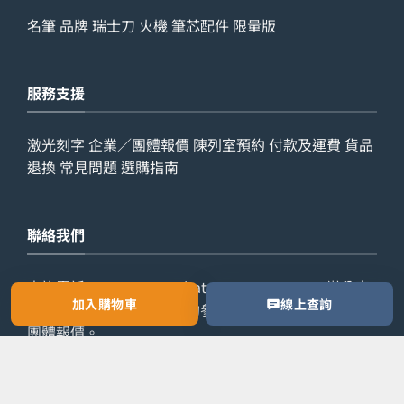
名筆
品牌
瑞士刀
火機
筆芯配件
限量版
服務支援
激光刻字
企業／團體報價
陳列室預約
付款及運費
貨品
退換
常見問題
選購指南
聯絡我們
查詢電話：
9029 7975
WhatsApp：
6538 6541
辦公室
加入購物車
線上查詢
電話：
2861 8762
歡迎預約參觀陳列室，或索取公司／
團體報價。
預約參觀