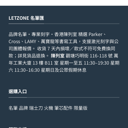
LETZONE 名筆匯
品牌名筆・專業刻字・香港陳列室 精選 Parker、
Cross、LAMY、萬寶龍等書寫工具，支援激光刻字與公
司團體報價。 收貨 7 天內損壞／款式不符可免費換同
款；詳見
貨品退換
。
陳列室
觀塘巧明街 116-118 號 萬
年工業大廈 13 樓 B11 室 星期一至五 11:30–19:30 星期
六 11:30–16:30 星期日及公眾假期休息
選購入口
名筆
品牌
瑞士刀
火機
筆芯配件
限量版