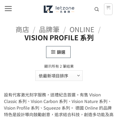
Skip
to
content
商店
/
品牌筆
/
ONLINE
/
VISION PROFILE 系列
篩選
依
顯示所有 2 筆結果
最
新
項
目
設有代客激光刻字服務，送禮紀念首選。有售 Vision
排
序
Classic 系列、Vision Carbon 系列、Vision Nature 系列、
Vision Profile 系列、Squeeze 系列。 德國 Online 的品牌
特色是設計導向鼓勵創意，追求結合科技，創造多功能及高