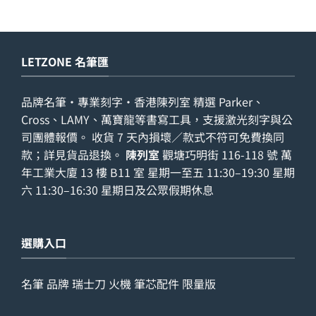
LETZONE 名筆匯
品牌名筆・專業刻字・香港陳列室 精選 Parker、
Cross、LAMY、萬寶龍等書寫工具，支援激光刻字與公
司團體報價。 收貨 7 天內損壞／款式不符可免費換同
款；詳見
貨品退換
。
陳列室
觀塘巧明街 116-118 號 萬
年工業大廈 13 樓 B11 室 星期一至五 11:30–19:30 星期
六 11:30–16:30 星期日及公眾假期休息
選購入口
名筆
品牌
瑞士刀
火機
筆芯配件
限量版