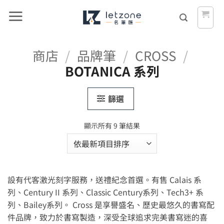
Skip
to
content
商店
/
品牌筆
/
CROSS
/
BOTANICA 系列
篩選
依
顯示所有 9 筆結果
最
新
項
目
設有代客激光刻字服務，送禮紀念首選。有售 Calais 系
排
序
列、Century II 系列、Classic Century系列、Tech3+ 系
列、Bailey系列。 Cross 是享譽盛名、歷史最悠久的書寫配
件品牌，致力於書寫製造，深受全球追求完美書寫迷的喜