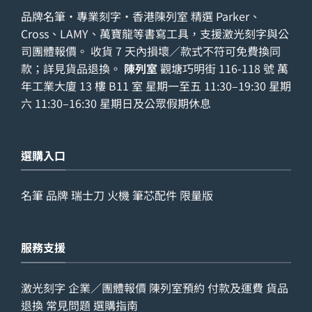
品牌名筆・專業刻字・香港陳列室 精選 Parker、
Cross、LAMY、萬寶龍等書寫工具，支援激光刻字與公
司團體報價。 收貨 7 天內損壞／款式不符可免費換同
款；詳見
貨品退換
。
陳列室
觀塘巧明街 116-118 號 萬
年工業大廈 13 樓 B11 室 星期一至五 11:30–19:30 星期
六 11:30–16:30 星期日及公眾假期休息
選購入口
名筆
品牌
瑞士刀
火機
筆芯配件
限量版
服務支援
激光刻字
企業／團體報價
陳列室預約
付款及運費
貨品
退換
常見問題
選購指南