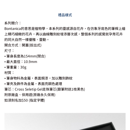
禮品樣式
系列簡介：
Bontanica的意思是植物學，本系列的靈感源自花卉，
在仿象牙底色的筆桿上繪
上精巧細緻的花卉，
再以曲線雕刻紋增添層次感，
整個系列的感覺就孕育花卉
的同大自然一樣優雅、靈動。
開合方式：開蓋(拔出式)
尺寸：
⦁ 筆身長度為154mm(閉合)
⦁ 最大直徑：10.9mm
⦁ 筆重量：30g
材質：
⦁ 筆身物料為金屬，表面焗漆，加以雕刻飾紋
⦁ 筆夾及飾件為金屬，表面亮鋼色處理
筆芯：Cross Seletip Gel走珠筆芯(跟筆附送1枝黑色)
附原廠盒、保用證(原廠永久保用)
如須刻名加$50 (指定字體)