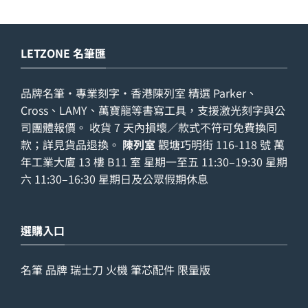
LETZONE 名筆匯
品牌名筆・專業刻字・香港陳列室 精選 Parker、
Cross、LAMY、萬寶龍等書寫工具，支援激光刻字與公
司團體報價。 收貨 7 天內損壞／款式不符可免費換同
款；詳見
貨品退換
。
陳列室
觀塘巧明街 116-118 號 萬
年工業大廈 13 樓 B11 室 星期一至五 11:30–19:30 星期
六 11:30–16:30 星期日及公眾假期休息
選購入口
名筆
品牌
瑞士刀
火機
筆芯配件
限量版