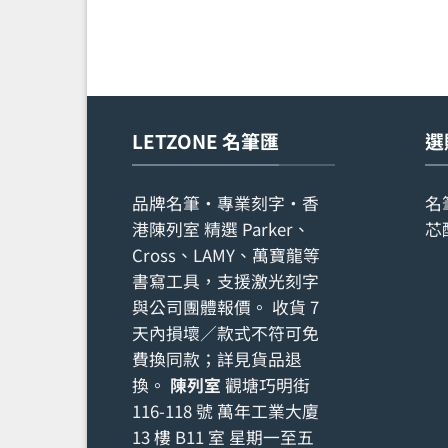
LETZONE 名筆匯
選
品牌名筆・專業刻字・香
名
港陳列室 精選 Parker、
芯
Cross、LAMY、萬寶龍等
書寫工具，支援激光刻字
與公司團體報價。 收貨 7
天內損壞／款式不符可免
費換同款；詳見
貨品退
換
。
陳列室
觀塘巧明街
116-118 號 萬年工業大廈
13 樓 B11 室 星期一至五