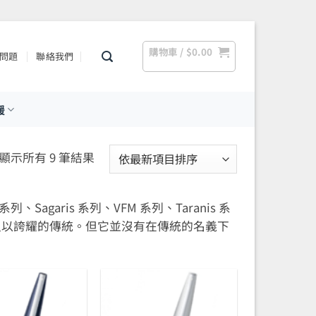
購物車 /
$
0.00
問題
聯絡我們
援
依
顯示所有 9 筆結果
最
新
Sagaris 系列、VFM 系列、Taranis 系
項
有著足以誇耀的傳統。但它並沒有在傳統的名義下
目
排
序