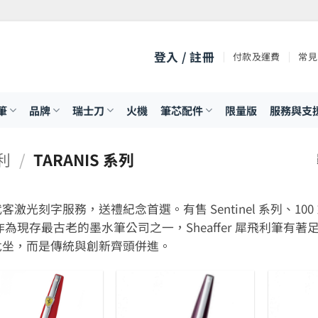
登入 / 註冊
付款及運費
常見
筆
品牌
瑞士刀
火機
筆芯配件
限量版
服務與支
飛利
/
TARANIS 系列
客激光刻字服務，送禮紀念首選。有售 Sentinel 系列、100 系列、
作為現存最古老的墨水筆公司之一，Sheaffer 犀飛利筆
危坐，而是傳統與創新齊頭併進。