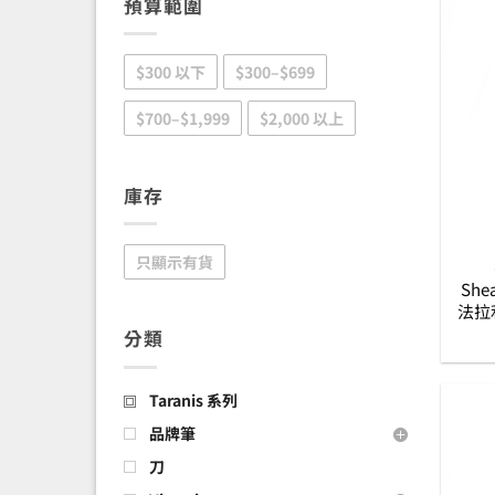
預算範圍
$300 以下
$300–$699
$700–$1,999
$2,000 以上
庫存
只顯示有貨
Shea
法拉
分類
Taranis 系列
品牌筆
刀