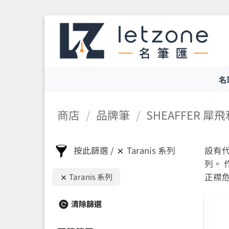
Skip
to
content
名
商店
/
品牌筆
/
SHEAFFER 犀
按此篩選
Taranis 系列
設有代
列。 
正襟
Taranis 系列
清除篩選