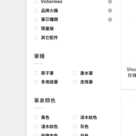
Victorinox
品牌火機
筆芯種類
限量版
其它配件
筆種
Shea
原子筆
墨水筆
珍
多用途筆
走珠筆
筆身顏色
黃色
深木紋色
淺木紋色
灰色
玫瑰金色
白色