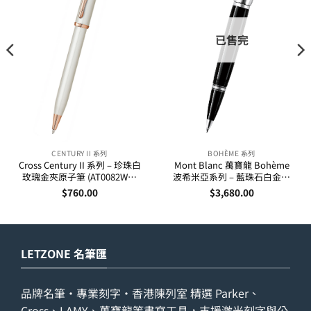
已售完
CENTURY II 系列
BOHÈME 系列
Cross Century II 系列 – 珍珠白
Mont Blanc 萬寶龍 Bohème
玫瑰金夾原子筆 (AT0082WG-
波希米亞系列 – 藍珠石白金夾
113)
走珠筆 25330
$
760.00
$
3,680.00
LETZONE 名筆匯
品牌名筆・專業刻字・香港陳列室 精選 Parker、
Cross、LAMY、萬寶龍等書寫工具，支援激光刻字與公