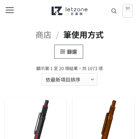
Skip
to
content
商店
/
筆使用方式
篩選
依
顯示第 1 至 20 項結果，共 1073 項
最
新
項
目
排
序