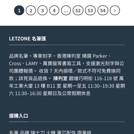
1
2
3
4
...
52
53
54
LETZONE 名筆匯
品牌名筆・專業刻字・香港陳列室 精選 Parker、
Cross、LAMY、萬寶龍等書寫工具，支援激光刻字與公
司團體報價。 收貨 7 天內損壞／款式不符可免費換同
款；詳見
貨品退換
。
陳列室
觀塘巧明街 116-118 號 萬
年工業大廈 13 樓 B11 室 星期一至五 11:30–19:30 星期
六 11:30–16:30 星期日及公眾假期休息
選購入口
名筆
品牌
瑞士刀
火機
筆芯配件
限量版