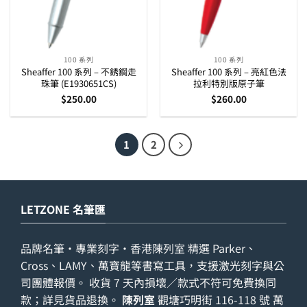
100 系列
100 系列
Sheaffer 100 系列 – 不銹鋼走
Sheaffer 100 系列 – 亮紅色法
珠筆 (E1930651CS)
拉利特別版原子筆
$
250.00
$
260.00
1
2
LETZONE 名筆匯
品牌名筆・專業刻字・香港陳列室 精選 Parker、
Cross、LAMY、萬寶龍等書寫工具，支援激光刻字與公
司團體報價。 收貨 7 天內損壞／款式不符可免費換同
款；詳見
貨品退換
。
陳列室
觀塘巧明街 116-118 號 萬