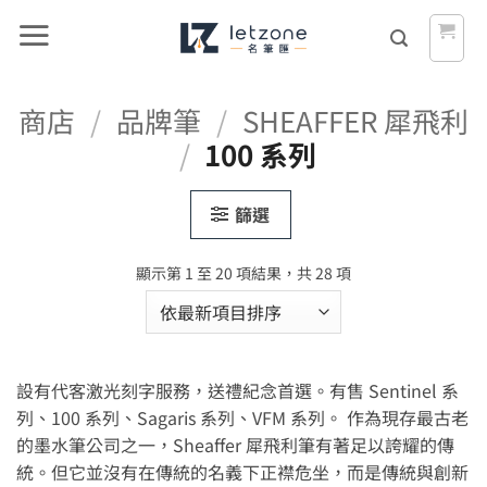
Skip
to
content
商店
/
品牌筆
/
SHEAFFER 犀飛利
/
100 系列
篩選
依
顯示第 1 至 20 項結果，共 28 項
最
新
項
目
設有代客激光刻字服務，送禮紀念首選。有售 Sentinel 系
排
序
列、100 系列、Sagaris 系列、VFM 系列。 作為現存最古老
的墨水筆公司之一，Sheaffer 犀飛利筆有著足以誇耀的傳
統。但它並沒有在傳統的名義下正襟危坐，而是傳統與創新