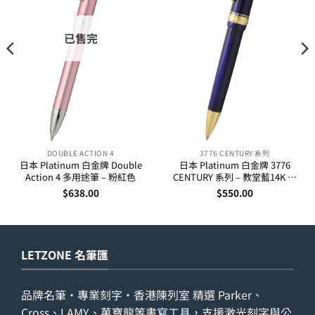
已售完
DOUBLE ACTION 4
3776 CENTURY 系列
日本 Platinum 白金牌 Double
日本 Platinum 白金牌 3776
Action 4 多用途筆 – 粉紅色
CENTURY 系列 – 教堂藍14K 金
夾原子筆
$
638.00
$
550.00
LETZONE 名筆匯
品牌名筆・專業刻字・香港陳列室 精選 Parker、
Cross、LAMY、萬寶龍等書寫工具，支援激光刻字與公