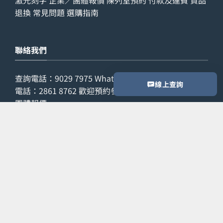
退換
常見問題
選購指南
聯絡我們
查詢電話：
9029 7975
WhatsApp：
6538 6541
辦公室
線上查詢
電話：
2861 8762
歡迎預約參觀陳列室，或索取公司／
團體報價。
預約參觀
索取報價
Copyright 2026 ©
LETZONE 名筆匯
PayPal
Ca