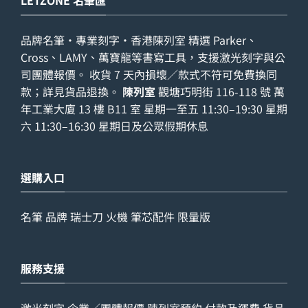
LETZONE 名筆匯
品牌名筆・專業刻字・香港陳列室 精選 Parker、
Cross、LAMY、萬寶龍等書寫工具，支援激光刻字與公
司團體報價。 收貨 7 天內損壞／款式不符可免費換同
款；詳見
貨品退換
。
陳列室
觀塘巧明街 116-118 號 萬
年工業大廈 13 樓 B11 室 星期一至五 11:30–19:30 星期
六 11:30–16:30 星期日及公眾假期休息
選購入口
名筆
品牌
瑞士刀
火機
筆芯配件
限量版
服務支援
激光刻字
企業／團體報價
陳列室預約
付款及運費
貨品