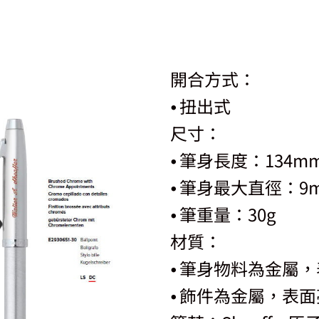
開合方式：
⦁ 扭出式
尺寸：
⦁ 筆身長度：134m
⦁ 筆身最大直徑：9
⦁ 筆重量：30g
材質：
⦁ 筆身物料為金屬
⦁ 飾件為金屬，表