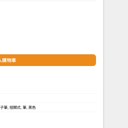
3851CS) 數量
入購物車
原子筆
,
扭開式
,
筆
,
黑色