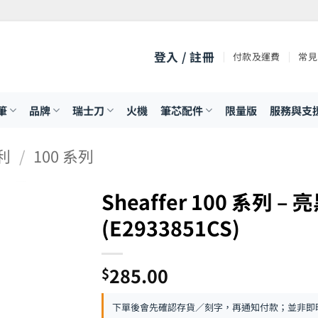
登入 / 註冊
付款及運費
常見
筆
品牌
瑞士刀
火機
筆芯配件
限量版
服務與支
飛利
/
100 系列
Sheaffer 100 系列
(E2933851CS)
285.00
$
下單後會先確認存貨／刻字，再通知付款；並非即