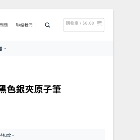
購物車 /
$
0.00
問題
聯絡我們
援
 – 亮黑色銀夾原子筆
時扣款。