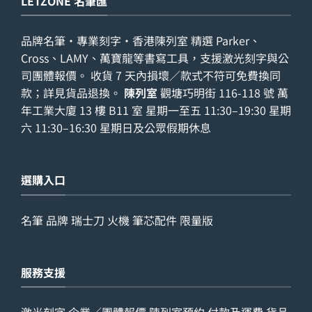
LETZONE 名筆匯
品牌名筆・專業刻字・香港陳列室 精選 Parker、
Cross、LAMY、萬寶龍等書寫工具，支援激光刻字與公
司團體報價。 收貨 7 天內損壞／款式不符可免費換同
款；詳見
貨品退換
。
陳列室
觀塘巧明街 116-118 號 萬
年工業大廈 13 樓 B11 室 星期一至五 11:30–19:30 星期
六 11:30–16:30 星期日及公眾假期休息
選購入口
名筆
品牌
瑞士刀
火機
筆芯配件
限量版
服務支援