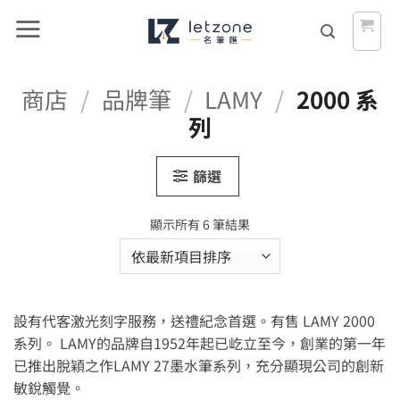
Skip
to
content
商店
/
品牌筆
/
LAMY
/
2000 系
列
篩選
依
顯示所有 6 筆結果
最
新
項
目
設有代客激光刻字服務，送禮紀念首選。有售 LAMY 2000
排
序
系列。 LAMY的品牌自1952年起已屹立至今，創業的第一年
已推出脫穎之作LAMY 27墨水筆系列，充分顯現公司的創新
敏銳觸覺。