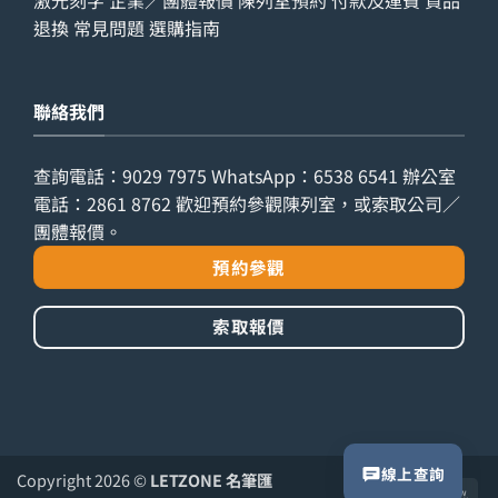
激光刻字
企業／團體報價
陳列室預約
付款及運費
貨品
退換
常見問題
選購指南
聯絡我們
查詢電話：
9029 7975
WhatsApp：
6538 6541
辦公室
電話：
2861 8762
歡迎預約參觀陳列室，或索取公司／
團體報價。
預約參觀
索取報價
線上查詢
Copyright 2026 ©
LETZONE 名筆匯
PayPal
Ca