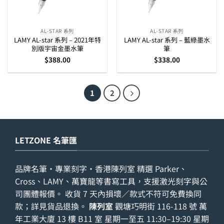
AL-STAR 系列
AL-STAR 系列
LAMY AL-star 系列 – 2021年特
LAMY AL-star 系列 – 藍綠墨水
別版宇宙金墨水筆
筆
$
388.00
$
338.00
1
2
LETZONE 名筆匯
品牌名筆・專業刻字・香港陳列室 精選 Parker、
Cross、LAMY、萬寶龍等書寫工具，支援激光刻字與公
司團體報價。 收貨 7 天內損壞／款式不符可免費換同
款；詳見
貨品退換
。
陳列室
觀塘巧明街 116-118 號 萬
年工業大廈 13 樓 B11 室 星期一至五 11:30–19:30 星期