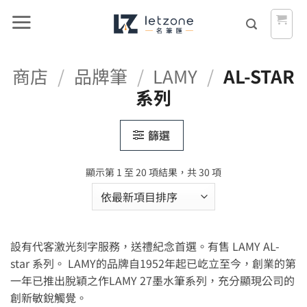
Skip
to
content
商店
/
品牌筆
/
LAMY
/
AL-STAR
系列
篩選
依
顯示第 1 至 20 項結果，共 30 項
最
新
項
目
設有代客激光刻字服務，送禮紀念首選。有售 LAMY AL-
排
序
star 系列。 LAMY的品牌自1952年起已屹立至今，創業的第
一年已推出脫穎之作LAMY 27墨水筆系列，充分顯現公司的
創新敏銳觸覺。