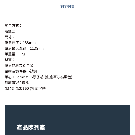
刻字效果
開合方式：
按鈕式
尺寸：
筆身長度：138mm
筆身最大直徑：11.8mm
筆重量：17g
材質：
筆身物料為鋁合金
筆夾及飾件為不锈鋼
筆芯：Lamy M16原子芯 (出廠筆芯為黑色)
附原廠V60禮盒
如須刻名加$50 (指定字體)
產品陳列室