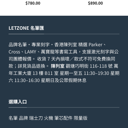
(S0920610,S0920630)
$
780.00
$
890.00
LETZONE 名筆匯
品牌名筆・專業刻字・香港陳列室 精選 Parker、
Cross、LAMY、萬寶龍等書寫工具，支援激光刻字與公
司團體報價。 收貨 7 天內損壞／款式不符可免費換同
款；詳見
貨品退換
。
陳列室
觀塘巧明街 116-118 號 萬
年工業大廈 13 樓 B11 室 星期一至五 11:30–19:30 星期
六 11:30–16:30 星期日及公眾假期休息
選購入口
名筆
品牌
瑞士刀
火機
筆芯配件
限量版