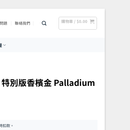
購物車 /
$
0.00
問題
聯絡我們
援
 Lx 特別版香檳金 Palladium
時扣款。