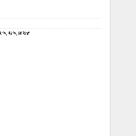
紫色
,
藍色
,
開蓋式