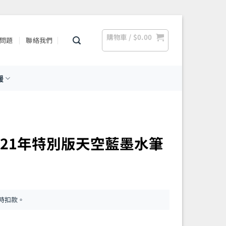
購物車 /
$
0.00
問題
聯絡我們
援
 – 2021年特別版天空藍墨水筆
時扣款。