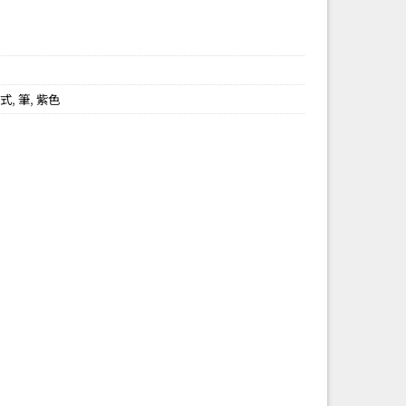
鈕式
,
筆
,
紫色