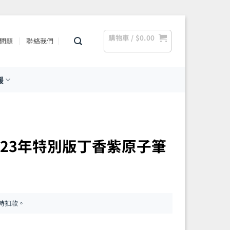
購物車 /
$
0.00
問題
聯絡我們
援
 – 2023年特別版丁香紫原子筆
時扣款。