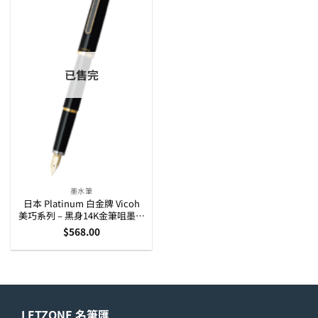
已售完
墨水筆
日本 Platinum 白金牌 Vicoh
美巧系列 – 黑身14K金筆咀墨水
筆
$
568.00
LETZONE 名筆匯