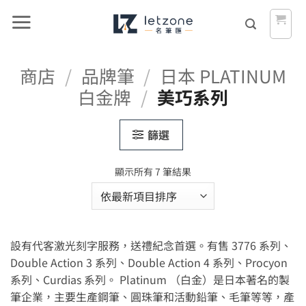
Skip
to
content
商店
/
品牌筆
/
日本 PLATINUM
白金牌
/
美巧系列
篩選
依
顯示所有 7 筆結果
最
新
項
目
設有代客激光刻字服務，送禮紀念首選。有售 3776 系列、
排
序
Double Action 3 系列、Double Action 4 系列、Procyon
系列、Curdias 系列。 Platinum （白金）是日本著名的製
筆企業，主要生產鋼筆、圓珠筆和活動鉛筆、毛筆等等，產