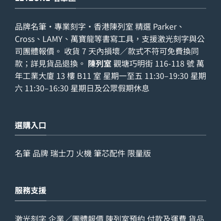
品牌名筆・專業刻字・香港陳列室 精選 Parker、
Cross、LAMY、萬寶龍等書寫工具，支援激光刻字與公
司團體報價。 收貨 7 天內損壞／款式不符可免費換同
款；詳見
貨品退換
。
陳列室
觀塘巧明街 116-118 號 萬
年工業大廈 13 樓 B11 室 星期一至五 11:30–19:30 星期
六 11:30–16:30 星期日及公眾假期休息
選購入口
名筆
品牌
瑞士刀
火機
筆芯配件
限量版
服務支援
激光刻字
企業／團體報價
陳列室預約
付款及運費
貨品