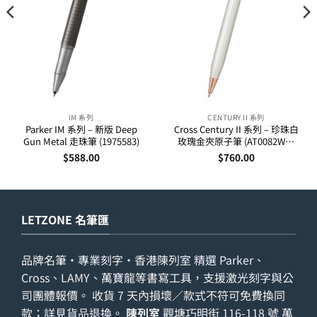
IM 系列
CENTURY II 系列
Parker IM 系列 – 新版 Deep
Cross Century II 系列 – 珍珠白
Gun Metal 走珠筆 (1975583)
玫瑰金夾原子筆 (AT0082WG-
113)
$
588.00
$
760.00
LETZONE 名筆匯
品牌名筆・專業刻字・香港陳列室 精選 Parker、
Cross、LAMY、萬寶龍等書寫工具，支援激光刻字與公
司團體報價。 收貨 7 天內損壞／款式不符可免費換同
款；詳見
貨品退換
。
陳列室
觀塘巧明街 116-118 號 萬