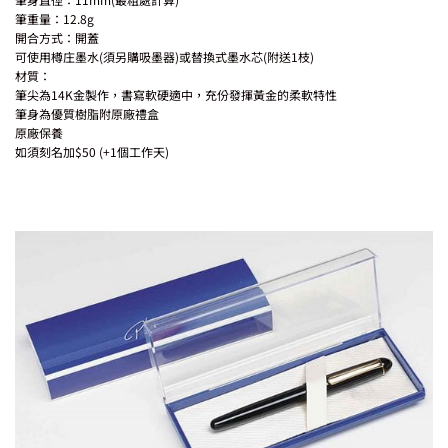
筆重量：12.8g
開合方式：開蓋
可使用樽庄墨水(須另購吸墨器)或替換式墨水芯(附送1枝)
材質：
筆尖為14K金製作，書寫軟硬適中，充份發揮黃金的柔軟特性
筆身為優質樹脂附原廠禮盒
原廠保養
如須刻名加$50 (+1個工作天)