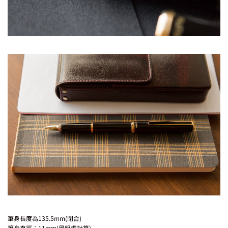
筆身長度為135.5mm(閉合)
筆身直徑：11mm(最粗處計算)