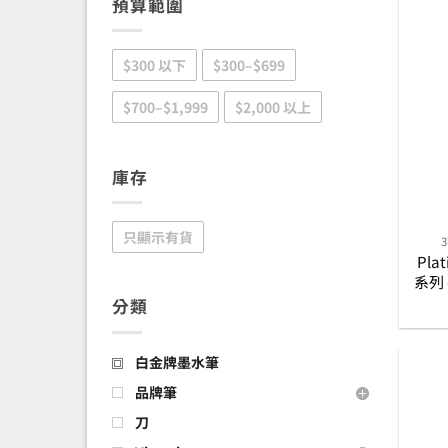
預算範圍
$300 以下
$300–$699
$700–$1,999
$2,000 以上
庫存
只顯示有貨
Plat
系列 
秋
分類
白金牌墨水筆
品牌筆
刀