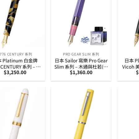
3776 CENTURY 系列
PRO GEAR SLIM 系列
 Platinum 白金牌
日本 Sailor 寫樂 Pro Gear
日本 P
6 CENTURY 系列 – 賽
Slim 系列 – 木通與杜若(粉
Vicoh
$
3,250.00
$
1,360.00
$
Celluloid) 物料玉黑
紅)萬葉特別版 14K 黃金筆
18K 金
 14K 黃金筆咀墨水筆
咀墨水筆組合
(PTL