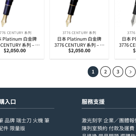
3776 CENTURY 系列
3776 CENTURY 系列
377
 Platinum 白金牌
日本 Platinum 白金牌
日本 P
6 CENTURY 系列 – 透
3776 CENTURY 系列 – 黑
3776 C
$
2,050.00
$
2,050.00
$
明教堂藍墨水筆
色音樂咀墨水筆
港特別版 
1
2
3
購入口
服務支援
筆
品牌
瑞士刀
火機
筆
激光刻字
企業／團體報
配件
限量版
陳列室預約
付款及運費
品退換
常見問題
選購指