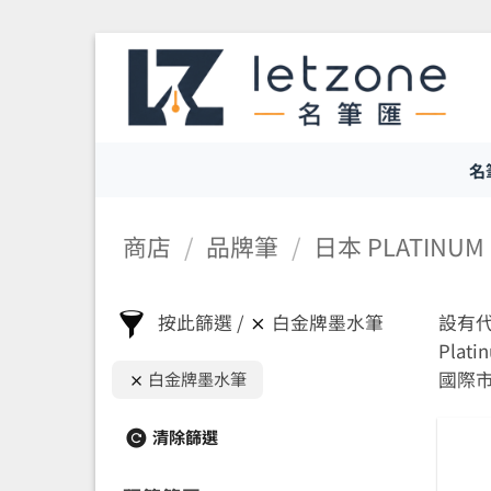
Skip
to
content
名
商店
/
品牌筆
/
日本 PLATINU
按此篩選
白金牌墨水筆
設有代客
Pla
國際
白金牌墨水筆
清除篩選