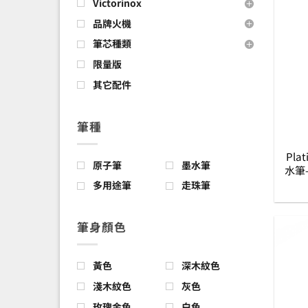
Victorinox
品牌火機
筆芯種類
限量版
其它配件
筆種
Pla
原子筆
墨水筆
水筆-
多用途筆
走珠筆
筆身顏色
黃色
深木紋色
淺木紋色
灰色
玫瑰金色
白色