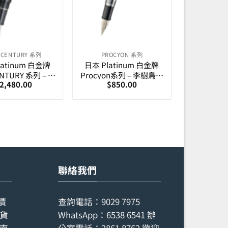
6 CENTURY 系列
PROCYON 系列
latinum 白金牌
日本 Platinum 白金牌
ENTURY 系列 – 香
Procyon系列 – 李樹鳥鳴
2,480.00
$
850.00
14K 金筆咀 墨水
現代蒔繪特別版墨水筆
筆
聯絡我們
價
查詢電話：
9029 7975
貨
WhatsApp：
6538 6541
辦
南
公室電話：
2861 8762
歡迎