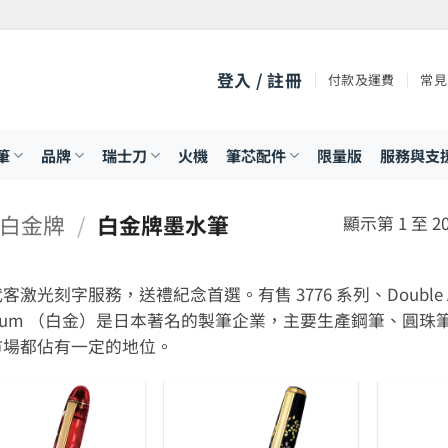
登入 / 註冊
付款及運費
常見
筆
品牌
瑞士刀
火機
筆芯配件
限量版
服務與支
M 白金牌
/
白金牌墨水筆
顯示第 1 至 2
激光刻字服務，送禮紀念首選。有售 3776 系列、Double Action
tinum （白金）是日本著名的製筆企業，主要生產鋼筆、
市場都佔有一定的地位。