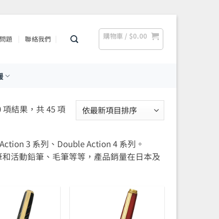
購物車 /
$
0.00
問題
聯絡我們
援
依
0 項結果，共 45 項
最
新
 3 系列、Double Action 4 系列。
項
圓珠筆和活動鉛筆、毛筆等等，產品銷量在日本及
目
排
序