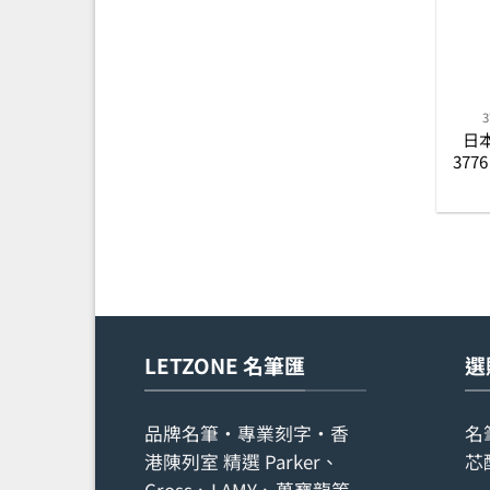
日本
377
LETZONE 名筆匯
選
品牌名筆・專業刻字・香
名
港陳列室 精選 Parker、
芯
Cross、LAMY、萬寶龍等