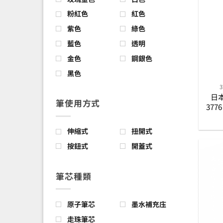
粉紅色
紅色
紫色
綠色
藍色
透明
金色
鋼銀色
黑色
日本
筆使用方式
377
璐璐 (
印花
伸縮式
扭開式
按鈕式
開蓋式
筆芯種類
原子筆芯
墨水補充庒
走珠筆芯