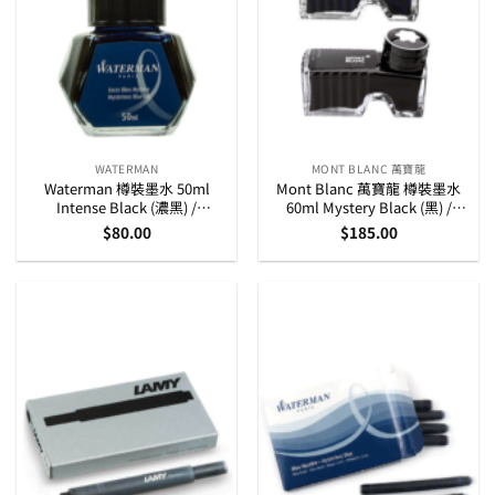
WATERMAN
MONT BLANC 萬寶龍
Waterman 樽裝墨水 50ml
Mont Blanc 萬寶龍 樽裝墨水
Intense Black (濃黑) /
60ml Mystery Black (黑) /
Mysterious Blue (神秘藍)
Royal Blue (藍)
$
80.00
$
185.00