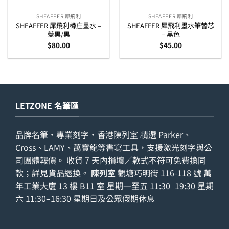
SHEAFFER 犀飛利
SHEAFFER 犀飛利
SHEAFFER 犀飛利樽庄墨水 –
SHEAFFER 犀飛利墨水筆替芯
藍黑/黑
– 黑色
$
80.00
$
45.00
LETZONE 名筆匯
品牌名筆・專業刻字・香港陳列室 精選 Parker、
Cross、LAMY、萬寶龍等書寫工具，支援激光刻字與公
司團體報價。 收貨 7 天內損壞／款式不符可免費換同
款；詳見
貨品退換
。
陳列室
觀塘巧明街 116-118 號 萬
年工業大廈 13 樓 B11 室 星期一至五 11:30–19:30 星期
六 11:30–16:30 星期日及公眾假期休息