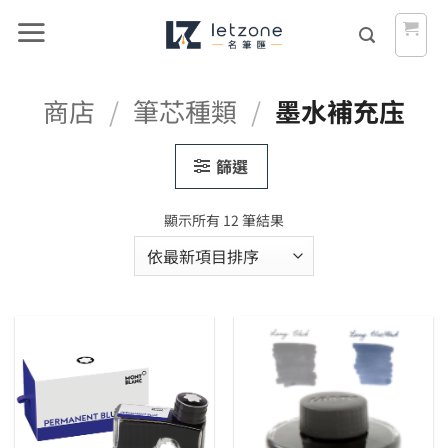
Skip
to
content
商店
/
筆芯種類
/
墨水補充庒
篩選
依
顯示所有 12 筆結果
最
新
項
目
排
序