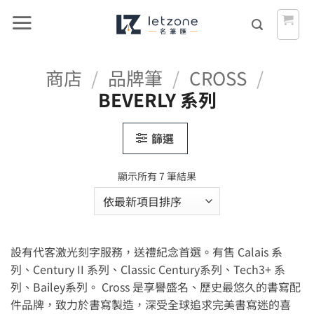
Skip
to
content
商店
/
品牌筆
/
CROSS
/
BEVERLY 系列
篩選
依
顯示所有 7 筆結果
最
新
項
目
設有代客激光刻字服務，送禮紀念首選。有售 Calais 系
排
序
列、Century II 系列、Classic Century系列、Tech3+ 系
列、Bailey系列。 Cross 是享譽盛名、歷史最悠久的書寫配
件品牌，致力於書寫製造，深受全球追求完美書寫迷的喜