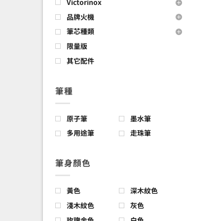
Victorinox
品牌火機
筆芯種類
限量版
其它配件
筆種
原子筆
墨水筆
多用途筆
走珠筆
筆身顏色
黃色
深木紋色
淺木紋色
灰色
玫瑰金色
白色