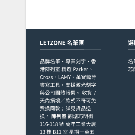
LETZONE 名筆匯
選
品牌名筆・專業刻字・香
名
港陳列室 精選 Parker、
芯
Cross、LAMY、萬寶龍等
書寫工具，支援激光刻字
與公司團體報價。 收貨 7
天內損壞／款式不符可免
費換同款；詳見
貨品退
換
。
陳列室
觀塘巧明街
116-118 號 萬年工業大廈
13 樓 B11 室 星期一至五