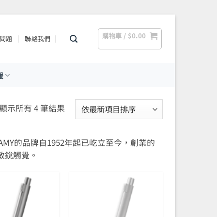
購物車 /
$
0.00
問題
聯絡我們
援
依
顯示所有 4 筆結果
最
新
LAMY的品牌自1952年起已屹立至今，創業的
項
敏銳觸覺。
目
排
序