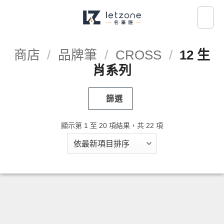
Skip
to
content
商店
/
品牌筆
/
CROSS
/
12 生肖
系列
篩選
依
顯示第 1 至 20 項結果，共 22 項
最
新
項
目
排
序