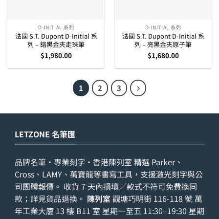
D-INITIAL 系列
D-INITIAL 系列
法國 S.T. Dupont D-Initial 系
法國 S.T. Dupont D-Initial 系
列 – 鉻黑金夾走珠筆
列 – 亮黑金夾原子筆
$
1,980.00
$
1,680.00
1
2
3
LETZONE 名筆匯
品牌名筆・專業刻字・香港陳列室 精選 Parker、
Cross、LAMY、萬寶龍等書寫工具，支援激光刻字與公
司團體報價。 收貨 7 天內損壞／款式不符可免費換同
款；詳見
貨品退換
。
陳列室
觀塘巧明街 116-118 號 萬
年工業大廈 13 樓 B11 室 星期一至五 11:30–19:30 星期