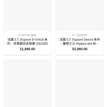
D-INITIAL 系列
S.T. DUPONT
法國 S.T. Dupont D-Initial 系
法國 S.T. Dupont Sword 系列
列 – 亮黑銀夾走珠筆 (262200)
– 醫學之父 Hippocrate 紀念
14K 金筆咀墨水筆 (290105)
$
1,980.00
$
5,980.00