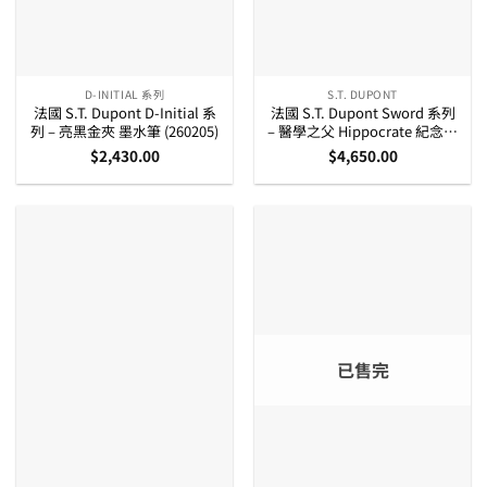
D-INITIAL 系列
S.T. DUPONT
法國 S.T. Dupont D-Initial 系
法國 S.T. Dupont Sword 系列
列 – 亮黑金夾 墨水筆 (260205)
– 醫學之父 Hippocrate 紀念走
珠筆 (292105)
$
2,430.00
$
4,650.00
已售完