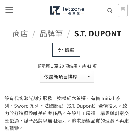
Skip
to
content
商店
/
品牌筆
/
S.T. DUPONT
篩選
依
顯示第 1 至 20 項結果，共 41 項
最
新
項
目
設有代客激光刻字服務，送禮紀念首選。有售 Initial 系
排
序
列、Sword 系列。法國都彭（S.T. Dupont）全情投入，致
力於打造極致唯美的奢侈品。在設計工房裡，構思與創意交
匯融通，賦予品牌以無限活力，追求頂極品質的理念不再虛
無飄渺。