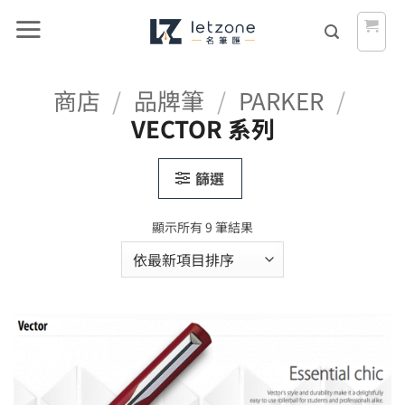
Skip
to
content
商店
/
品牌筆
/
PARKER
/
VECTOR 系列
篩選
依
顯示所有 9 筆結果
最
新
項
目
排
序