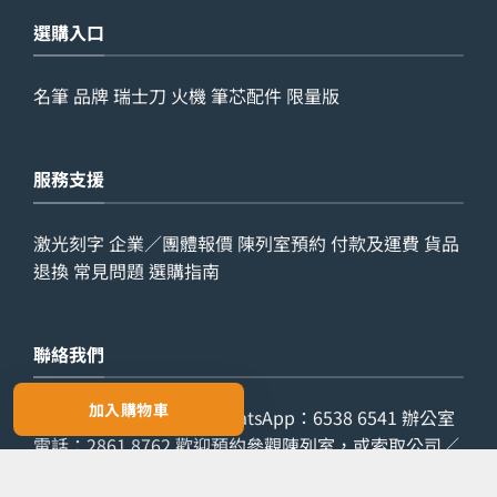
選購入口
名筆
品牌
瑞士刀
火機
筆芯配件
限量版
服務支援
激光刻字
企業／團體報價
陳列室預約
付款及運費
貨品
退換
常見問題
選購指南
聯絡我們
加入購物車
查詢電話：
9029 7975
WhatsApp：
6538 6541
辦公室
電話：
2861 8762
歡迎預約參觀陳列室，或索取公司／
團體報價。