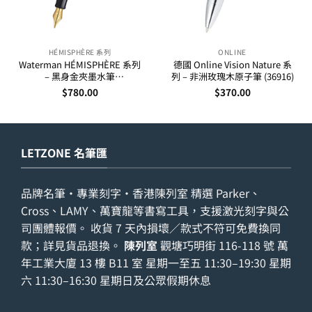
HÉMISPHÈRE 系列
ONLINE
Waterman HÉMISPHÈRE 系列
德國 Online Vision Nature 系
– 黑身金夾墨水筆
列 – 非洲玫瑰木原子筆 (36916)
(S0920610,S0920630)
$
780.00
$
370.00
LETZONE 名筆匯
品牌名筆・專業刻字・香港陳列室 精選 Parker、
Cross、LAMY、萬寶龍等書寫工具，支援激光刻字與公
司團體報價。 收貨 7 天內損壞／款式不符可免費換同
款；詳見
貨品退換
。
陳列室
觀塘巧明街 116-118 號 萬
年工業大廈 13 樓 B11 室 星期一至五 11:30–19:30 星期
六 11:30–16:30 星期日及公眾假期休息