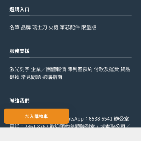
選購入口
名筆
品牌
瑞士刀
火機
筆芯配件
限量版
服務支援
激光刻字
企業／團體報價
陳列室預約
付款及運費
貨品
退換
常見問題
選購指南
聯絡我們
加入購物車
查詢電話：
9029 7975
WhatsApp：
6538 6541
辦公室
電話：
2861 8762
歡迎預約參觀陳列室，或索取公司／
團體報價。