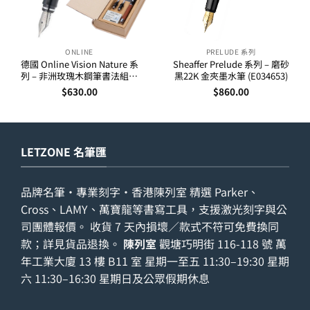
ONLINE
PRELUDE 系列
德國 Online Vision Nature 系
Sheaffer Prelude 系列 – 磨砂
列 – 非洲玫瑰木鋼筆書法組合
黑22K 金夾墨水筆 (E034653)
(36785)
$
630.00
$
860.00
LETZONE 名筆匯
品牌名筆・專業刻字・香港陳列室 精選 Parker、
Cross、LAMY、萬寶龍等書寫工具，支援激光刻字與公
司團體報價。 收貨 7 天內損壞／款式不符可免費換同
款；詳見
貨品退換
。
陳列室
觀塘巧明街 116-118 號 萬
年工業大廈 13 樓 B11 室 星期一至五 11:30–19:30 星期
六 11:30–16:30 星期日及公眾假期休息