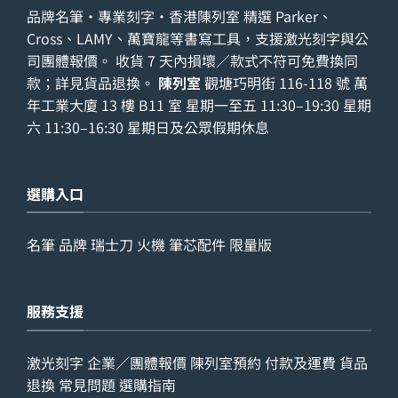
品牌名筆・專業刻字・香港陳列室 精選 Parker、
Cross、LAMY、萬寶龍等書寫工具，支援激光刻字與公
司團體報價。 收貨 7 天內損壞／款式不符可免費換同
款；詳見
貨品退換
。
陳列室
觀塘巧明街 116-118 號 萬
年工業大廈 13 樓 B11 室 星期一至五 11:30–19:30 星期
六 11:30–16:30 星期日及公眾假期休息
選購入口
名筆
品牌
瑞士刀
火機
筆芯配件
限量版
服務支援
激光刻字
企業／團體報價
陳列室預約
付款及運費
貨品
退換
常見問題
選購指南