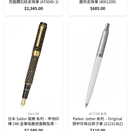
亮面鑽石紋走珠筆 (AT0045-1)
銀夾走珠筆 (4001209)
$
2,345.00
$
685.00
SAILOR
JOTTER 系列
日本 Sailor 寫樂 系列 – 甲洲印
Parker Jotter 系列 – Original
傳 14K 金筆咀鹿皮面鞘型黑MF
膠杆珍珠白原子筆 (2123136Z)
咀墨水筆(10-3051-320)
$
2,580.00
$
110.00