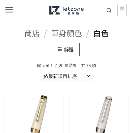
Skip
to
content
商店
/
筆身顏色
/
白色
篩選
依
顯示第 1 至 20 項結果，共 76 項
最
新
項
目
排
序