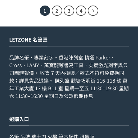
1
2
3
4
LETZONE 名筆匯
品牌名筆・專業刻字・香港陳列室 精選 Parker、
Cross、LAMY、萬寶龍等書寫工具，支援激光刻字與公
司團體報價。 收貨 7 天內損壞／款式不符可免費換同
款；詳見
貨品退換
。
陳列室
觀塘巧明街 116-118 號 萬
年工業大廈 13 樓 B11 室 星期一至五 11:30–19:30 星期
六 11:30–16:30 星期日及公眾假期休息
選購入口
名筆
品牌
瑞士刀
火機
筆芯配件
限量版