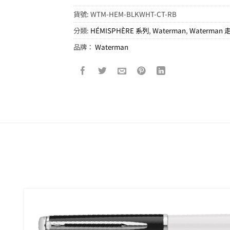
貨號:
WTM-HEM-BLKWHT-CT-RB
分類:
HÉMISPHÈRE 系列
,
Waterman
,
Waterman
品牌：
Waterman