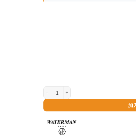
Waterman HÉMISPHÈRE 系列 - Colour 
加