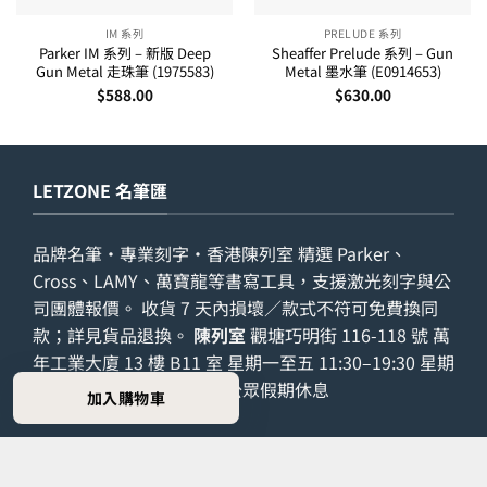
IM 系列
PRELUDE 系列
Parker IM 系列 – 新版 Deep
Sheaffer Prelude 系列 – Gun
Gun Metal 走珠筆 (1975583)
Metal 墨水筆 (E0914653)
$
588.00
$
630.00
LETZONE 名筆匯
品牌名筆・專業刻字・香港陳列室 精選 Parker、
Cross、LAMY、萬寶龍等書寫工具，支援激光刻字與公
司團體報價。 收貨 7 天內損壞／款式不符可免費換同
款；詳見
貨品退換
。
陳列室
觀塘巧明街 116-118 號 萬
年工業大廈 13 樓 B11 室 星期一至五 11:30–19:30 星期
六 11:30–16:30 星期日及公眾假期休息
加入購物車
選購入口