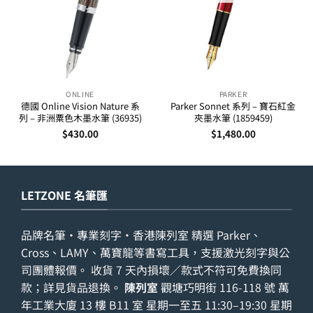
ONLINE
PARKER
德國 Online Vision Nature 系
Parker Sonnet 系列 – 寶石紅金
列 – 非洲粟色木墨水筆 (36935)
夾墨水筆 (1859459)
$
430.00
$
1,480.00
LETZONE 名筆匯
品牌名筆・專業刻字・香港陳列室 精選 Parker、
Cross、LAMY、萬寶龍等書寫工具，支援激光刻字與公
司團體報價。 收貨 7 天內損壞／款式不符可免費換同
款；詳見
貨品退換
。
陳列室
觀塘巧明街 116-118 號 萬
年工業大廈 13 樓 B11 室 星期一至五 11:30–19:30 星期